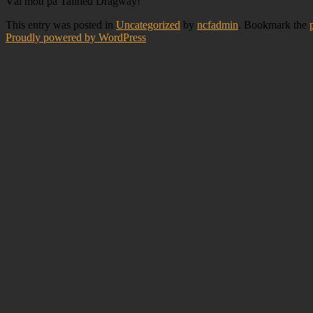
Väl mött på Tallhed Dragway!
This entry was posted in
Uncategorized
by
ncfadmin
. Bookmark the
Proudly powered by WordPress