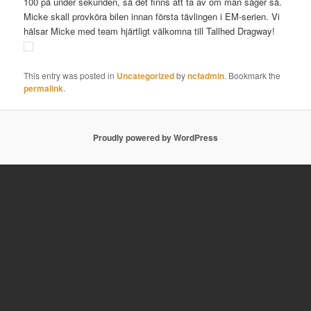
100 på under sekunden, så det finns att ta av om man säger så.
Micke skall provköra bilen innan första tävlingen i EM-serien. Vi
hälsar Micke med team hjärtligt välkomna till Tallhed Dragway!
This entry was posted in
Uncategorized
by
ncfadmin
. Bookmark the
permalink
.
Proudly powered by WordPress