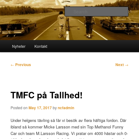
Skip
Crusing since 1984
to
Sear
primary
content
Night Cruisers Färnäs
Main
Nyheter
Kontakt
menu
Post
←
Previous
Next
→
navigation
TMFC på Tallhed!
Posted on
May 17, 2017
by
ncfadmin
Under helgens tävling så får vi besök av flera häftiga fordon. Där
ibland så kommer Micke Larsson med sin Top Methanol Funny
Car och team M.Larsson Racing. Vi pratar om 4000 hästar och 0-