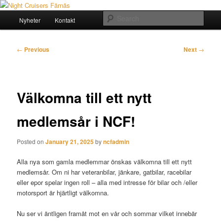
Skip
Crusing since 1984
to
Main
Sear
Nyheter
Kontakt
primary
menu
content
Night Cruisers Färnäs
Post
←
Previous
Next
→
navigation
Välkomna till ett nytt
medlemsår i NCF!
Posted on
January 21, 2025
by
ncfadmin
Alla nya som gamla medlemmar önskas välkomna till ett nytt
medlemsår. Om ni har veteranbilar, jänkare, gatbilar, racebilar
eller epor spelar ingen roll – alla med intresse för bilar och /eller
motorsport är hjärtligt välkomna.
Nu ser vi äntligen framåt mot en vår och sommar vilket innebär