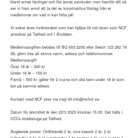
bland annat tävlingar och lite annat samkväm men framför allt så
ser vi fram emot att ta del av konstruktiva förslag från er
medlemmar om vad vi kan hitta på!
Vi söker även funktionärer som kan hjälpa till vid racen som NCF
anordnar på Tallhed och i Älvdalen.
Medlemsavgiften betalas till BG 603-2205 eller Swish 123 262 79
58, glöm inte att skriva namn, adress och telefonnummer.
Medlemsavgift
Över 18 år – 300 kr
Under 18 år – 150 kr
Familj – 500 kr, gäller för 2 vuxna och alla barn under 18 år som
bor på samma adress
Kontakt med NCF sker via mejl till info@ncfmf.se
Datum för årsmötet är den 22/3 2025 klockan 15.00. Det hålls i
CCCs klubbstuga på Tallhed.
Avgående poster: Ordförande 2 år, vice kassör 2 år, 2 st
ledamöter 2 år, 3 st suppleanter 1 år, revisor 1 år, vice revisor 1