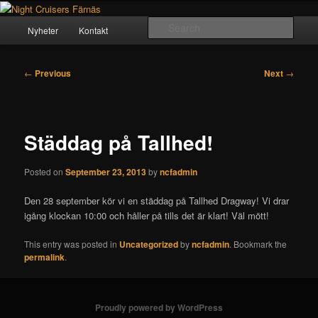
Skip
Crusing since 1984
to
Main
Sear
Nyheter
Kontakt
primary
menu
content
Night Cruisers Färnäs
Post
←
Previous
Next
→
navigation
Städdag på Tallhed!
Posted on
September 23, 2013
by
ncfadmin
Den 28 september kör vi en städdag på Tallhed Dragway! Vi drar
igång klockan 10:00 och håller på tills det är klart! Väl mött!
This entry was posted in
Uncategorized
by
ncfadmin
. Bookmark the
permalink
.
Proudly powered by WordPress