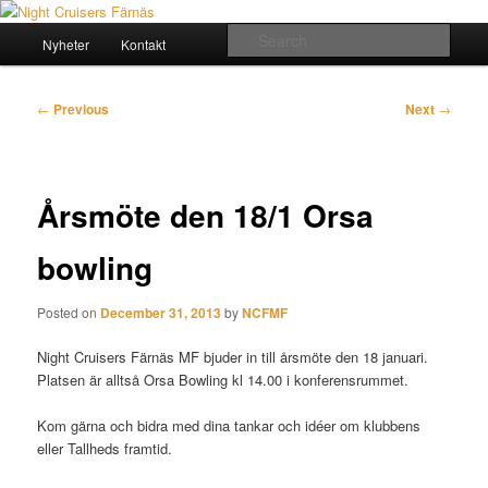
Skip
Crusing since 1984
to
Main
Sear
Nyheter
Kontakt
primary
menu
content
Night Cruisers Färnäs
Post
←
Previous
Next
→
navigation
Årsmöte den 18/1 Orsa
bowling
Posted on
December 31, 2013
by
NCFMF
Night Cruisers Färnäs MF bjuder in till årsmöte den 18 januari.
Platsen är alltså Orsa Bowling kl 14.00 i konferensrummet.
Kom gärna och bidra med dina tankar och idéer om klubbens
eller Tallheds framtid.