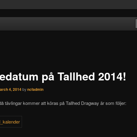
s Färnäs
edatum på Tallhed 2014!
arch 4, 2014
by
ncfadmin
 tävlingar kommer att köras på Tallhed Dragway är som följer: