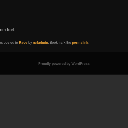
nom kort..
as posted in
Race
by
ncfadmin
. Bookmark the
permalink
.
Proudly powered by WordPress