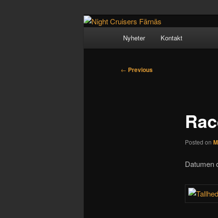
Skip
Crusing since 1984
to
Main
Nyheter
Kontakt
primary
menu
Night Cruiser
content
Post
←
Previous
navigation
Rac
Posted on
M
Datumen då